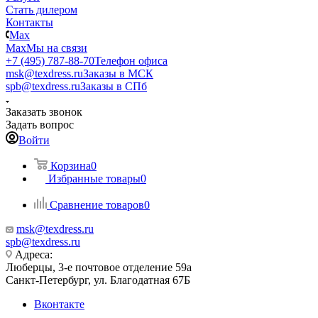
Стать дилером
Контакты
Max
Max
Мы на связи
+7 (495) 787-88-70
Телефон офиса
msk@texdress.ru
Заказы в МСК
spb@texdress.ru
Заказы в СПб
Заказать звонок
Задать вопрос
Войти
Корзина
0
Избранные товары
0
Сравнение товаров
0
msk@texdress.ru
spb@texdress.ru
Адреса:
Люберцы, 3-е почтовое отделение 59а
Санкт-Петербург, ул. Благодатная 67Б
Вконтакте