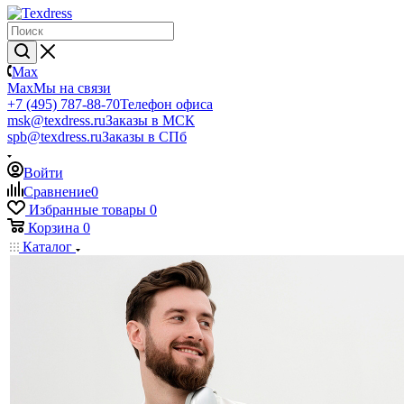
Max
Max
Мы на связи
+7 (495) 787-88-70
Телефон офиса
msk@texdress.ru
Заказы в МСК
spb@texdress.ru
Заказы в СПб
Войти
Сравнение
0
Избранные товары
0
Корзина
0
Каталог