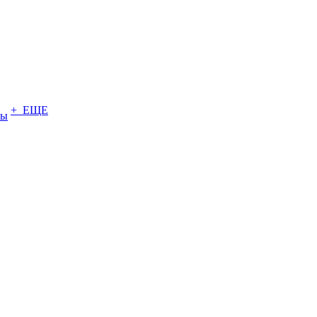
+ ЕЩЕ
ты