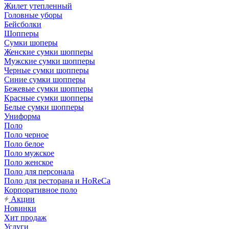
Жилет утепленный
Головные уборы
Бейсболки
Шопперы
Сумки шоперы
Женские сумки шопперы
Мужские сумки шопперы
Черные сумки шопперы
Синие сумки шопперы
Бежевые сумки шопперы
Красные сумки шопперы
Белые сумки шопперы
Униформа
Поло
Поло черное
Поло белое
Поло мужское
Поло женское
Поло для персонала
Поло для ресторана и HoReCa
Корпоративное поло
Акции
Новинки
Хит продаж
Услуги