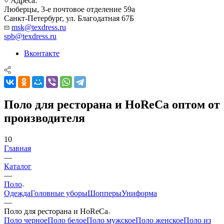
Адреса:
Люберцы, 3-е почтовое отделение 59а
Санкт-Петербург, ул. Благодатная 67Б
msk@texdress.ru
spb@texdress.ru
Вконтакте
Поло для ресторана и HoReCa оптом от
производителя
10
Главная
—
Каталог
—
Поло
Одежда
Головные уборы
Шопперы
Униформа
—
Поло для ресторана и HoReCa
Поло черное
Поло белое
Поло мужское
Поло женское
Поло из