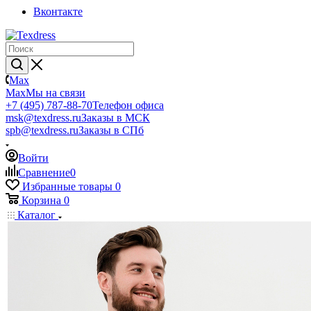
Вконтакте
Max
Max
Мы на связи
+7 (495) 787-88-70
Телефон офиса
msk@texdress.ru
Заказы в МСК
spb@texdress.ru
Заказы в СПб
Войти
Сравнение
0
Избранные товары
0
Корзина
0
Каталог