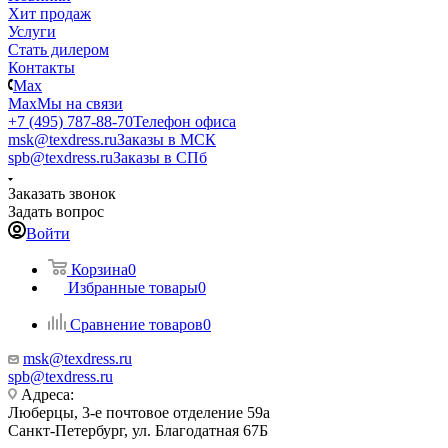
Хит продаж
Услуги
Стать дилером
Контакты
Max
Max
Мы на связи
+7 (495) 787-88-70
Телефон офиса
msk@texdress.ru
Заказы в МСК
spb@texdress.ru
Заказы в СПб
Заказать звонок
Задать вопрос
Войти
Корзина
0
Избранные товары
0
Сравнение товаров
0
msk@texdress.ru
spb@texdress.ru
Адреса:
Люберцы, 3-е почтовое отделение 59а
Санкт-Петербург, ул. Благодатная 67Б