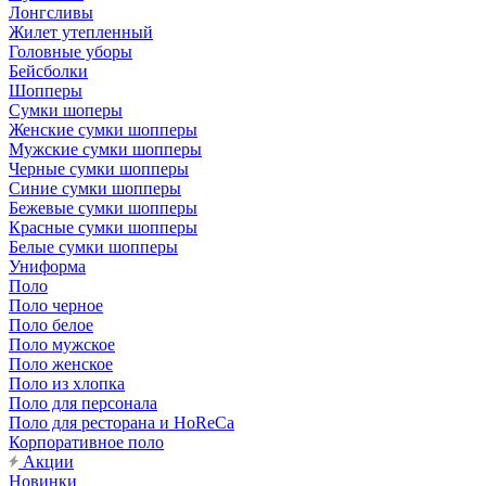
Лонгсливы
Жилет утепленный
Головные уборы
Бейсболки
Шопперы
Сумки шоперы
Женские сумки шопперы
Мужские сумки шопперы
Черные сумки шопперы
Синие сумки шопперы
Бежевые сумки шопперы
Красные сумки шопперы
Белые сумки шопперы
Униформа
Поло
Поло черное
Поло белое
Поло мужское
Поло женское
Поло из хлопка
Поло для персонала
Поло для ресторана и HoReCa
Корпоративное поло
Акции
Новинки