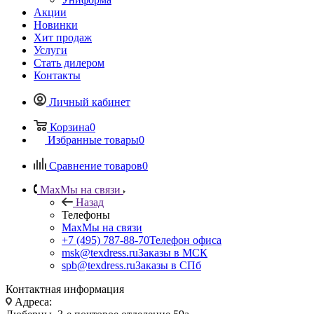
Акции
Новинки
Хит продаж
Услуги
Стать дилером
Контакты
Личный кабинет
Корзина
0
Избранные товары
0
Сравнение товаров
0
Max
Мы на связи
Назад
Телефоны
Max
Мы на связи
+7 (495) 787-88-70
Телефон офиса
msk@texdress.ru
Заказы в МСК
spb@texdress.ru
Заказы в СПб
Контактная информация
Адреса: