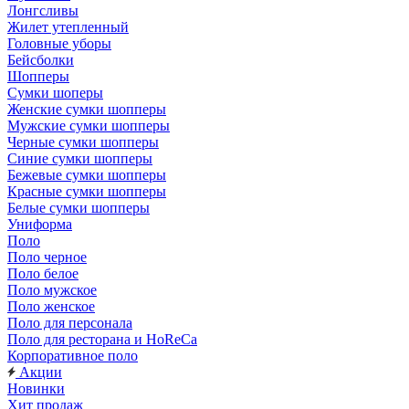
Лонгсливы
Жилет утепленный
Головные уборы
Бейсболки
Шопперы
Сумки шоперы
Женские сумки шопперы
Мужские сумки шопперы
Черные сумки шопперы
Синие сумки шопперы
Бежевые сумки шопперы
Красные сумки шопперы
Белые сумки шопперы
Униформа
Поло
Поло черное
Поло белое
Поло мужское
Поло женское
Поло для персонала
Поло для ресторана и HoReCa
Корпоративное поло
Акции
Новинки
Хит продаж