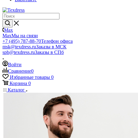
Max
Max
Мы на связи
+7 (495) 787-88-70
Телефон офиса
msk@texdress.ru
Заказы в МСК
spb@texdress.ru
Заказы в СПб
Войти
Сравнение
0
Избранные товары
0
Корзина
0
Каталог