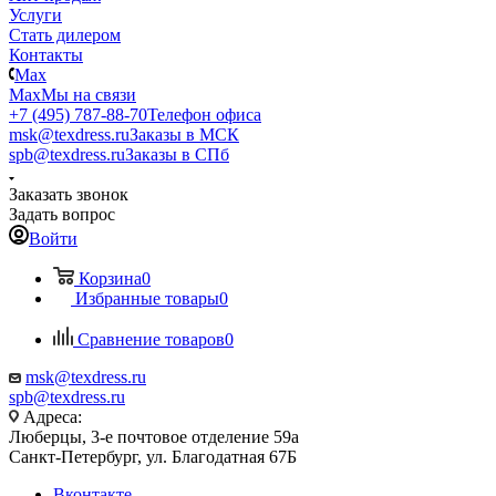
Услуги
Стать дилером
Контакты
Max
Max
Мы на связи
+7 (495) 787-88-70
Телефон офиса
msk@texdress.ru
Заказы в МСК
spb@texdress.ru
Заказы в СПб
Заказать звонок
Задать вопрос
Войти
Корзина
0
Избранные товары
0
Сравнение товаров
0
msk@texdress.ru
spb@texdress.ru
Адреса:
Люберцы, 3-е почтовое отделение 59а
Санкт-Петербург, ул. Благодатная 67Б
Вконтакте