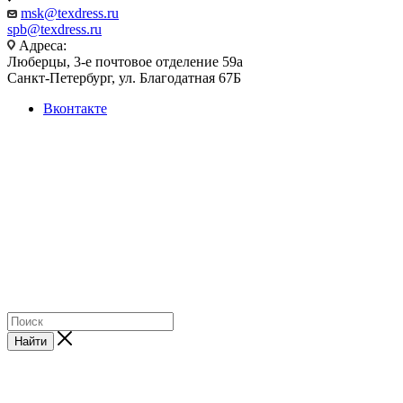
msk@texdress.ru
spb@texdress.ru
Адреса:
Люберцы, 3-е почтовое отделение 59а
Санкт-Петербург, ул. Благодатная 67Б
Вконтакте
Одежда оптом от производителя
Склады в Москве и Санкт-Петербурге
Помощь в подборе ассортимента
Образцы по запросу
2023-2026 © ООО "ТЕКСДРЕСС" — производитель текстильной продукции. Данный
сайт носит информационный характер и ни при каких условиях не является
публичной офертой, которая определяется положениями Статьи 427 (2)
Гражданского кодекса РФ.
Найти