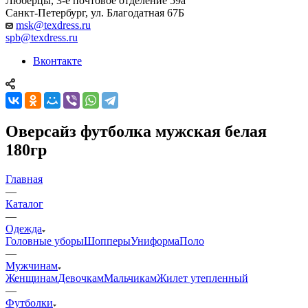
Люберцы, 3-е почтовое отделение 59а
Санкт-Петербург, ул. Благодатная 67Б
msk@texdress.ru
spb@texdress.ru
Вконтакте
Оверсайз футболка мужская белая
180гр
Главная
—
Каталог
—
Одежда
Головные уборы
Шопперы
Униформа
Поло
—
Мужчинам
Женщинам
Девочкам
Мальчикам
Жилет утепленный
—
Футболки