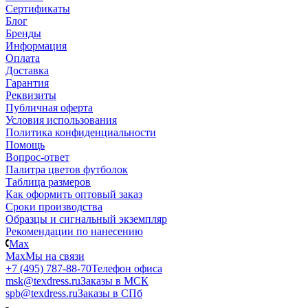
Сертификаты
Блог
Бренды
Информация
Оплата
Доставка
Гарантия
Реквизиты
Публичная оферта
Условия использования
Политика конфиденциальности
Помощь
Вопрос-ответ
Палитра цветов футболок
Таблица размеров
Как оформить оптовый заказ
Сроки производства
Образцы и сигнальный экземпляр
Рекомендации по нанесению
Max
Max
Мы на связи
+7 (495) 787-88-70
Телефон офиса
msk@texdress.ru
Заказы в МСК
spb@texdress.ru
Заказы в СПб