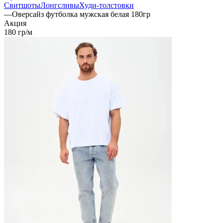
Свитшоты
Лонгсливы
Худи-толстовки
—
Оверсайз футболка мужская белая 180гр
Акция
180 гр/м