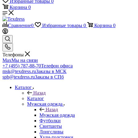
Избранные товары
0
Корзина
0
Сравнение
0
Избранные товары
0
Корзина
0
Телефоны
Max
Мы на связи
+7 (495) 787-88-70
Телефон офиса
msk@texdress.ru
Заказы в МСК
spb@texdress.ru
Заказы в СПб
Каталог
Назад
Каталог
Мужская одежда
Назад
Мужская одежда
Футболки
Свитшоты
Лонгсливы
Худи-толстовки