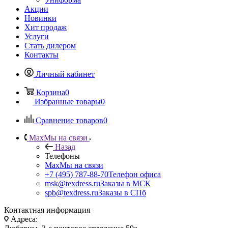
Акции
Новинки
Хит продаж
Услуги
Стать дилером
Контакты
Личный кабинет
Корзина
0
Избранные товары
0
Сравнение товаров
0
Max
Мы на связи
Назад
Телефоны
Max
Мы на связи
+7 (495) 787-88-70
Телефон офиса
msk@texdress.ru
Заказы в МСК
spb@texdress.ru
Заказы в СПб
Контактная информация
Адреса: