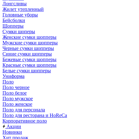
Лонгсливы
Жилет утепленный
Головные уборы
Бейсболки
Шопперы
Сумки шоперы
Женские сумки шопперы
Мужские сумки шопперы
Черные сумки шопперы
Синие сумки шопперы
Бежевые сумки шопперы
Красные сумки шопперы
Белые сумки шопперы
Униформа
Поло
Поло черное
Поло белое
Поло мужское
Поло женское
Поло для персонала
Поло для ресторана и HoReCa
Корпоративное поло
Акции
Новинки
Хит продаж