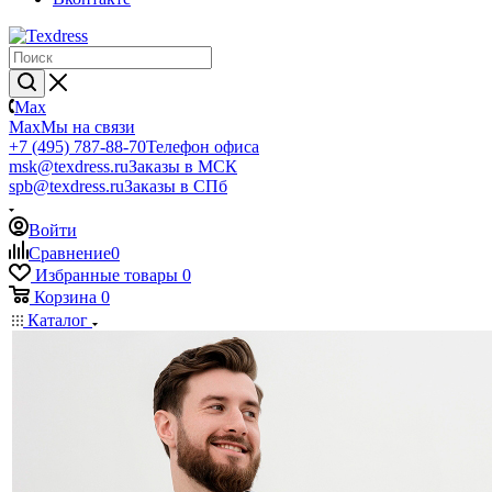
Max
Max
Мы на связи
+7 (495) 787-88-70
Телефон офиса
msk@texdress.ru
Заказы в МСК
spb@texdress.ru
Заказы в СПб
Войти
Сравнение
0
Избранные товары
0
Корзина
0
Каталог