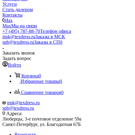
Услуги
Стать дилером
Контакты
Max
Max
Мы на связи
+7 (495) 787-88-70
Телефон офиса
msk@texdress.ru
Заказы в МСК
spb@texdress.ru
Заказы в СПб
Заказать звонок
Задать вопрос
Войти
Корзина
0
Избранные товары
0
Сравнение товаров
0
msk@texdress.ru
spb@texdress.ru
Адреса:
Люберцы, 3-е почтовое отделение 59а
Санкт-Петербург, ул. Благодатная 67Б
Вконтакте