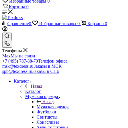
Избранные товары
0
Корзина
0
Сравнение
0
Избранные товары
0
Корзина
0
Телефоны
Max
Мы на связи
+7 (495) 787-88-70
Телефон офиса
msk@texdress.ru
Заказы в МСК
spb@texdress.ru
Заказы в СПб
Каталог
Назад
Каталог
Мужская одежда
Назад
Мужская одежда
Футболки
Свитшоты
Лонгсливы
Худи-толстовки