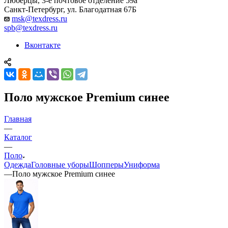
Люберцы, 3-е почтовое отделение 59а
Санкт-Петербург, ул. Благодатная 67Б
msk@texdress.ru
spb@texdress.ru
Вконтакте
Поло мужское Premium синее
Главная
—
Каталог
—
Поло
Одежда
Головные уборы
Шопперы
Униформа
—
Поло мужское Premium синее