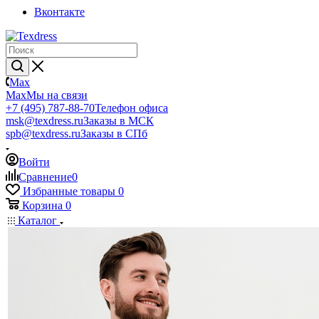
Вконтакте
Max
Max
Мы на связи
+7 (495) 787-88-70
Телефон офиса
msk@texdress.ru
Заказы в МСК
spb@texdress.ru
Заказы в СПб
Войти
Сравнение
0
Избранные товары
0
Корзина
0
Каталог