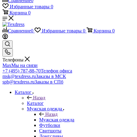
Сравнение
0
Избранные товары
0
Корзина
0
Сравнение
0
Избранные товары
0
Корзина
0
Телефоны
Max
Мы на связи
+7 (495) 787-88-70
Телефон офиса
msk@texdress.ru
Заказы в МСК
spb@texdress.ru
Заказы в СПб
Каталог
Назад
Каталог
Мужская одежда
Назад
Мужская одежда
Футболки
Свитшоты
Лонгсливы