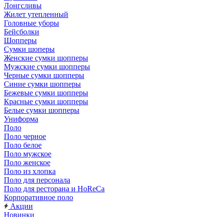
Лонгсливы
Жилет утепленный
Головные уборы
Бейсболки
Шопперы
Сумки шоперы
Женские сумки шопперы
Мужские сумки шопперы
Черные сумки шопперы
Синие сумки шопперы
Бежевые сумки шопперы
Красные сумки шопперы
Белые сумки шопперы
Униформа
Поло
Поло черное
Поло белое
Поло мужское
Поло женское
Поло из хлопка
Поло для персонала
Поло для ресторана и HoReCa
Корпоративное поло
Акции
Новинки