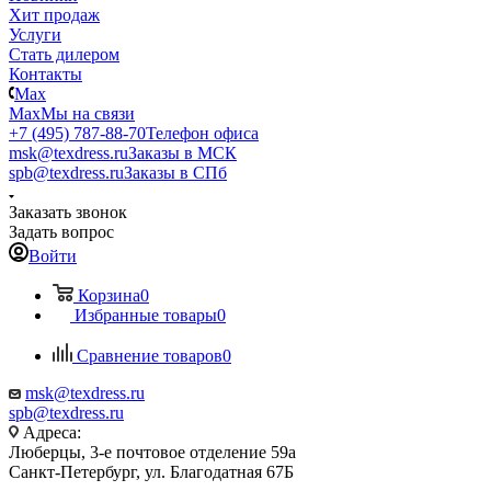
Хит продаж
Услуги
Стать дилером
Контакты
Max
Max
Мы на связи
+7 (495) 787-88-70
Телефон офиса
msk@texdress.ru
Заказы в МСК
spb@texdress.ru
Заказы в СПб
Заказать звонок
Задать вопрос
Войти
Корзина
0
Избранные товары
0
Сравнение товаров
0
msk@texdress.ru
spb@texdress.ru
Адреса:
Люберцы, 3-е почтовое отделение 59а
Санкт-Петербург, ул. Благодатная 67Б