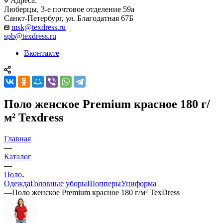
Адреса:
Люберцы, 3-е почтовое отделение 59а
Санкт-Петербург, ул. Благодатная 67Б
msk@texdress.ru
spb@texdress.ru
Вконтакте
Поло женское Premium красное 180 г/
м² Texdress
Главная
—
Каталог
—
Поло
Одежда
Головные уборы
Шопперы
Униформа
—
Поло женское Premium красное 180 г/м² TexDress