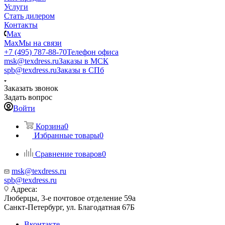
Услуги
Стать дилером
Контакты
Max
Max
Мы на связи
+7 (495) 787-88-70
Телефон офиса
msk@texdress.ru
Заказы в МСК
spb@texdress.ru
Заказы в СПб
Заказать звонок
Задать вопрос
Войти
Корзина
0
Избранные товары
0
Сравнение товаров
0
msk@texdress.ru
spb@texdress.ru
Адреса:
Люберцы, 3-е почтовое отделение 59а
Санкт-Петербург, ул. Благодатная 67Б
Вконтакте