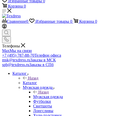
Избранные товары
0
Корзина
0
Сравнение
0
Избранные товары
0
Корзина
0
Телефоны
Max
Мы на связи
+7 (495) 787-88-70
Телефон офиса
msk@texdress.ru
Заказы в МСК
spb@texdress.ru
Заказы в СПб
Каталог
Назад
Каталог
Мужская одежда
Назад
Мужская одежда
Футболки
Свитшоты
Лонгсливы
Худи-толстовки