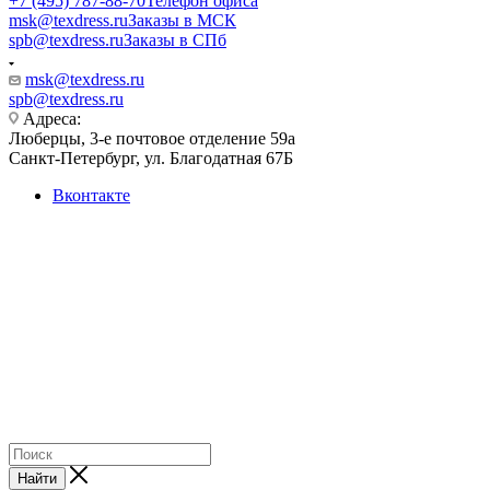
+7 (495) 787-88-70
Телефон офиса
msk@texdress.ru
Заказы в МСК
spb@texdress.ru
Заказы в СПб
msk@texdress.ru
spb@texdress.ru
Адреса:
Люберцы, 3-е почтовое отделение 59а
Санкт-Петербург, ул. Благодатная 67Б
Вконтакте
Одежда оптом от производителя
Склады в Москве и Санкт-Петербурге
Помощь в подборе ассортимента
Образцы по запросу
2023-2026 © ООО "ТЕКСДРЕСС" — производитель текстильной продукции. Данный
сайт носит информационный характер и ни при каких условиях не является
публичной офертой, которая определяется положениями Статьи 427 (2)
Гражданского кодекса РФ.
Найти