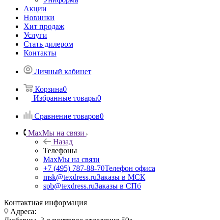
Акции
Новинки
Хит продаж
Услуги
Стать дилером
Контакты
Личный кабинет
Корзина
0
Избранные товары
0
Сравнение товаров
0
Max
Мы на связи
Назад
Телефоны
Max
Мы на связи
+7 (495) 787-88-70
Телефон офиса
msk@texdress.ru
Заказы в МСК
spb@texdress.ru
Заказы в СПб
Контактная информация
Адреса: