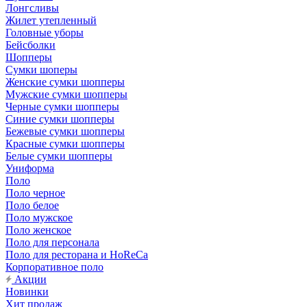
Лонгсливы
Жилет утепленный
Головные уборы
Бейсболки
Шопперы
Сумки шоперы
Женские сумки шопперы
Мужские сумки шопперы
Черные сумки шопперы
Синие сумки шопперы
Бежевые сумки шопперы
Красные сумки шопперы
Белые сумки шопперы
Униформа
Поло
Поло черное
Поло белое
Поло мужское
Поло женское
Поло для персонала
Поло для ресторана и HoReCa
Корпоративное поло
Акции
Новинки
Хит продаж