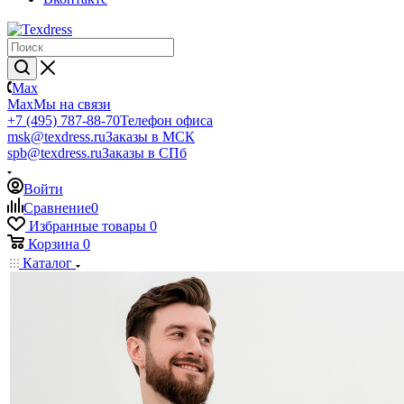
Max
Max
Мы на связи
+7 (495) 787-88-70
Телефон офиса
msk@texdress.ru
Заказы в МСК
spb@texdress.ru
Заказы в СПб
Войти
Сравнение
0
Избранные товары
0
Корзина
0
Каталог